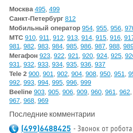
Москва
495
,
499
Санкт-Петербург
812
Мобильный оператор
954
,
955
,
956
,
97
МТС
910
,
911
,
912
,
913
,
914
,
915
,
916
,
91
981
,
982
,
983
,
984
,
985
,
986
,
987
,
988
,
98
Мегафон
923
,
922
,
921
,
920
,
924
,
925
,
92
931
,
932
,
933
,
934
,
935
,
936
,
937
Tele 2
900
,
901
,
902
,
904
,
908
,
950
,
951
,
9
992
,
993
,
994
,
995
,
996
,
999
Beeline
903
,
905
,
906
,
909
,
960
,
961
,
962
967
,
968
,
969
Последние комментарии
(499)6488425
- Звонок от робота