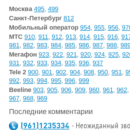
Москва
495
,
499
Санкт-Петербург
812
Мобильный оператор
954
,
955
,
956
,
97
МТС
910
,
911
,
912
,
913
,
914
,
915
,
916
,
91
981
,
982
,
983
,
984
,
985
,
986
,
987
,
988
,
98
Мегафон
923
,
922
,
921
,
920
,
924
,
925
,
92
931
,
932
,
933
,
934
,
935
,
936
,
937
Tele 2
900
,
901
,
902
,
904
,
908
,
950
,
951
,
9
992
,
993
,
994
,
995
,
996
,
999
Beeline
903
,
905
,
906
,
909
,
960
,
961
,
962
967
,
968
,
969
Последние комментарии
(961)1235334
- Неожиданный зво