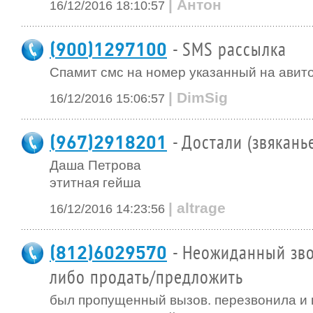
| Антон
16/12/2016 18:10:57
(900)1297100
- SMS рассылка
Спамит смс на номер указанный на авито
| DimSig
16/12/2016 15:06:57
(967)2918201
- Достали (звякань
Даша Петрова
этитная гейша
| altrage
16/12/2016 14:23:56
(812)6029570
- Неожиданный зво
либо продать/предложить
был пропущенный вызов. перезвонила и в