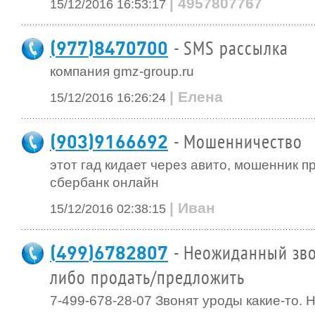
| 4957807767
15/12/2016 16:53:17
(977)8470700
- SMS рассылка
компания gmz-group.ru
| Елена
15/12/2016 16:26:24
(903)9166692
- Мошенничество
этот гад кидает через авито, мошенник п
сбербанк онлайн
| Иван
15/12/2016 02:38:15
(499)6782807
- Неожиданный зво
либо продать/предложить
7-499-678-28-07 Звонят уроды какие-то. 