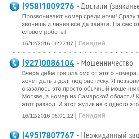
(958)1009276
- Достали (звякань
Прозвонивают номер среди ночи! Сразу 
звонишь и линия всегда занята. На смс о
словом роботы!
| Генадий
16/12/2016 06:22:07
(927)0086104
- Мошенничество
Вчера днём пришла смс от этого номера.
хочет дать в долг под расписку. Я позвони
оказалось это просто обычный мошенник
Москве, а номер из Самарской области! 
этот развод. И этот жулик не с одного эт
| Генадий
16/12/2016 06:01:12
(495)7807767
- Неожиданный зво