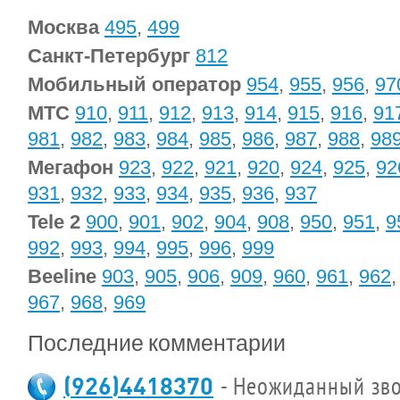
Москва
495
,
499
Санкт-Петербург
812
Мобильный оператор
954
,
955
,
956
,
97
МТС
910
,
911
,
912
,
913
,
914
,
915
,
916
,
91
981
,
982
,
983
,
984
,
985
,
986
,
987
,
988
,
98
Мегафон
923
,
922
,
921
,
920
,
924
,
925
,
92
931
,
932
,
933
,
934
,
935
,
936
,
937
Tele 2
900
,
901
,
902
,
904
,
908
,
950
,
951
,
9
992
,
993
,
994
,
995
,
996
,
999
Beeline
903
,
905
,
906
,
909
,
960
,
961
,
962
967
,
968
,
969
Последние комментарии
(926)4418370
- Неожиданный зво