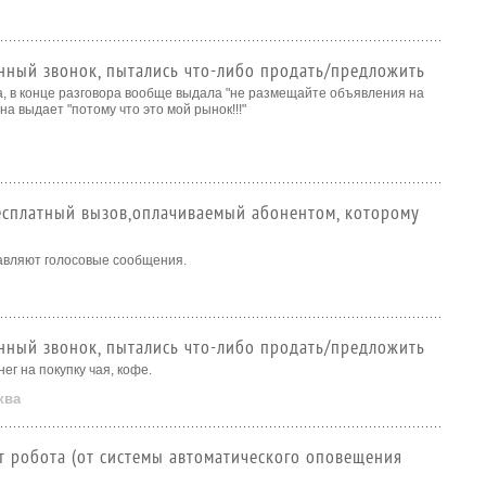
нный звонок, пытались что-либо продать/предложить
, в конце разговора вообще выдала "не размещайте объявления на
она выдает "потому что это мой рынок!!!"
бесплатный вызов,оплачиваемый абонентом, которому
авляют голосовые сообщения.
нный звонок, пытались что-либо продать/предложить
ег на покупку чая, кофе.
ква
от робота (от системы автоматического оповещения