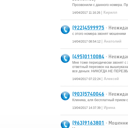
Прозвонили с данного номера. Пр
| Кирилл
14/04/2017 11:16:26
(922)4599975
- Неожида
с этого номера звонят мошеники
| Анатолий
14/04/2017 08:54:12
(495)0110084
- Неожида
Мне тоже периодически звонят с 
ответный перезвон на вышеуказа
все деньги. НИКОГДА НЕ ПЕРЕ
| Алексей
14/04/2017 07:22:24
(903)5740046
- Неожида
Клиника, аля бесплатный прием 
| Ирина
13/04/2017 14:37:39
(963)9163801
- Мошенни