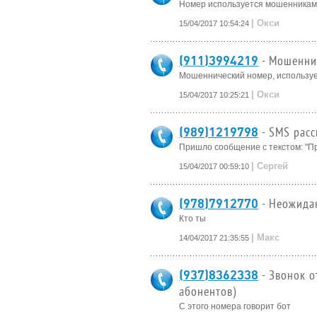
Номер используется мошенниками
| Окси
15/04/2017 10:54:24
(911)3994219
- Мошенни
Мошеннический номер, используе
| Окси
15/04/2017 10:25:21
(989)1219798
- SMS рас
Пришло сообщение с текстом: "При
| Сергей
15/04/2017 00:59:10
(978)7912770
- Неожида
Кто ты
| Макс
14/04/2017 21:35:55
(937)8362338
- Звонок 
абонентов)
С этого номера говорит бот