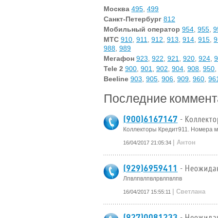
Москва
495
,
499
Санкт-Петербург
812
Мобильный оператор
954
,
955
,
9
МТС
910
,
911
,
912
,
913
,
914
,
915
,
9
988
,
989
Мегафон
923
,
922
,
921
,
920
,
924
,
9
Tele 2
900
,
901
,
902
,
904
,
908
,
950
Beeline
903
,
905
,
906
,
909
,
960
,
96
Последние коммент
(900)6167147
- Коллект
Коллекторы Кредит911. Номера 
| Антон
16/04/2017 21:05:34
(929)6959411
- Неожида
Лпвлпвлпвлрвлпвлпв
| Светлана
16/04/2017 15:55:11
(927)0081233
- Неожида