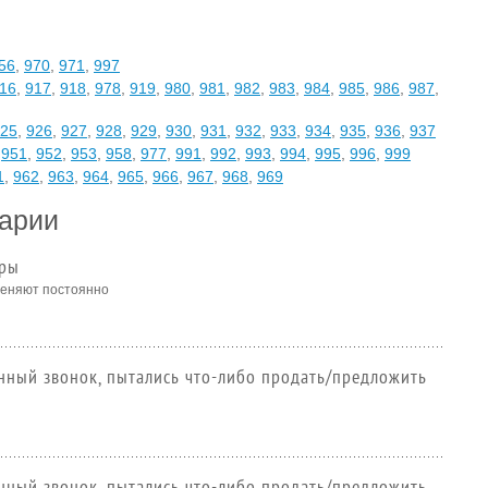
56
,
970
,
971
,
997
16
,
917
,
918
,
978
,
919
,
980
,
981
,
982
,
983
,
984
,
985
,
986
,
987
,
25
,
926
,
927
,
928
,
929
,
930
,
931
,
932
,
933
,
934
,
935
,
936
,
937
,
951
,
952
,
953
,
958
,
977
,
991
,
992
,
993
,
994
,
995
,
996
,
999
1
,
962
,
963
,
964
,
965
,
966
,
967
,
968
,
969
арии
оры
меняют постоянно
нный звонок, пытались что-либо продать/предложить
нный звонок, пытались что-либо продать/предложить