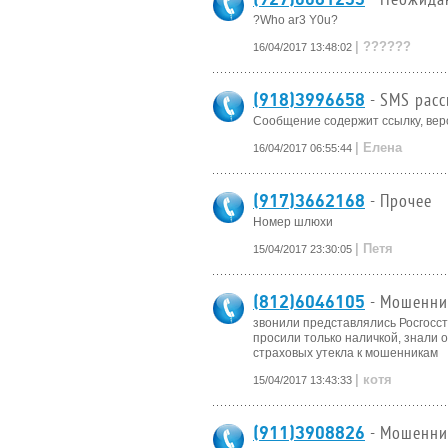
?Who ar3 Y0u?
| ??????
16/04/2017 13:48:02
(918)3996658
- SMS рас
Сообщение содержит ссылку, веро
| Елена
16/04/2017 06:55:44
(917)3662168
- Прочее
Номер шлюхи
| Петя
15/04/2017 23:30:05
(812)6046105
- Мошенни
звонили представлялись Росгосст
просили только наличкой, знали 
страховых утекла к мошенникам
| котя
15/04/2017 13:43:33
(911)3908826
- Мошенни