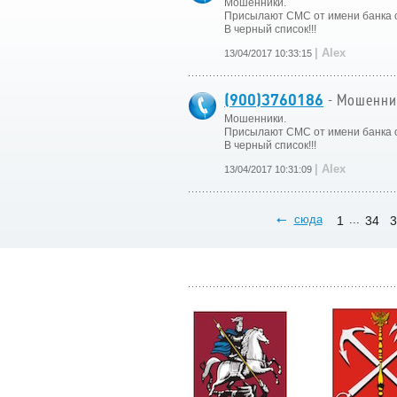
Мошенники.
Присылают СМС от имени банка о
В черный список!!!
| Alex
13/04/2017 10:33:15
(900)3760186
- Мошенни
Мошенники.
Присылают СМС от имени банка о
В черный список!!!
| Alex
13/04/2017 10:31:09
сюда
...
1
34
3