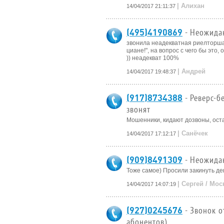
| Алихан
14/04/2017 21:11:37
(495)4190869
- Неожида
звонила неадекватная риелторша
циане!", на вопрос с чего бы это, 
)) неадекват 100%
| Андрей
14/04/2017 19:48:37
(917)8734388
- Реверс-
звонят
Мошенники, кидают дозвоны, ост
| Санёчек
14/04/2017 17:12:17
(909)8491309
- Неожида
Тоже самое) Просили закинуть ден
| Сергей / Мос
14/04/2017 14:07:19
(927)0245676
- Звонок 
абонентов)