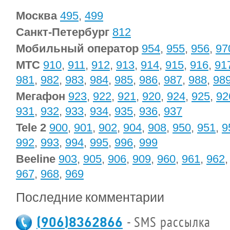
Москва
495
,
499
Санкт-Петербург
812
Мобильный оператор
954
,
955
,
956
,
97
МТС
910
,
911
,
912
,
913
,
914
,
915
,
916
,
91
981
,
982
,
983
,
984
,
985
,
986
,
987
,
988
,
98
Мегафон
923
,
922
,
921
,
920
,
924
,
925
,
92
931
,
932
,
933
,
934
,
935
,
936
,
937
Tele 2
900
,
901
,
902
,
904
,
908
,
950
,
951
,
9
992
,
993
,
994
,
995
,
996
,
999
Beeline
903
,
905
,
906
,
909
,
960
,
961
,
962
967
,
968
,
969
Последние комментарии
(906)8362866
- SMS рассылка