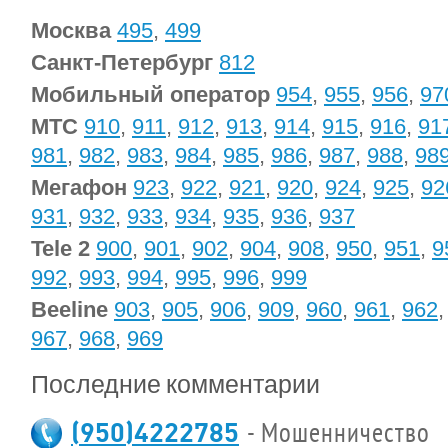
Москва
495
,
499
Санкт-Петербург
812
Мобильный оператор
954
,
955
,
956
,
97
МТС
910
,
911
,
912
,
913
,
914
,
915
,
916
,
91
981
,
982
,
983
,
984
,
985
,
986
,
987
,
988
,
98
Мегафон
923
,
922
,
921
,
920
,
924
,
925
,
92
931
,
932
,
933
,
934
,
935
,
936
,
937
Tele 2
900
,
901
,
902
,
904
,
908
,
950
,
951
,
9
992
,
993
,
994
,
995
,
996
,
999
Beeline
903
,
905
,
906
,
909
,
960
,
961
,
962
967
,
968
,
969
Последние комментарии
(950)4222785
- Мошенничество