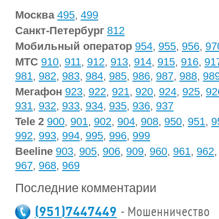
Москва
495
,
499
Санкт-Петербург
812
Мобильный оператор
954
,
955
,
956
,
97
МТС
910
,
911
,
912
,
913
,
914
,
915
,
916
,
91
981
,
982
,
983
,
984
,
985
,
986
,
987
,
988
,
98
Мегафон
923
,
922
,
921
,
920
,
924
,
925
,
92
931
,
932
,
933
,
934
,
935
,
936
,
937
Tele 2
900
,
901
,
902
,
904
,
908
,
950
,
951
,
9
992
,
993
,
994
,
995
,
996
,
999
Beeline
903
,
905
,
906
,
909
,
960
,
961
,
962
967
,
968
,
969
Последние комментарии
(951)7447449
- Мошенничество