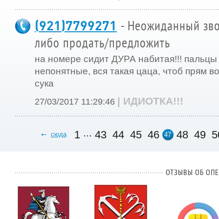
(921)7799271
- Неожиданный зво
либо продать/предложить
на номере сидит ДУРА набитая!!! пальцы
непонятные, вся такая цаца, чтоб прям во
сука
| ИДИОТКА!!!
27/03/2017 11:29:46
...
1
43
44
45
46
48
49
5
сюда
47
ОТЗЫВЫ ОБ ОПЕ