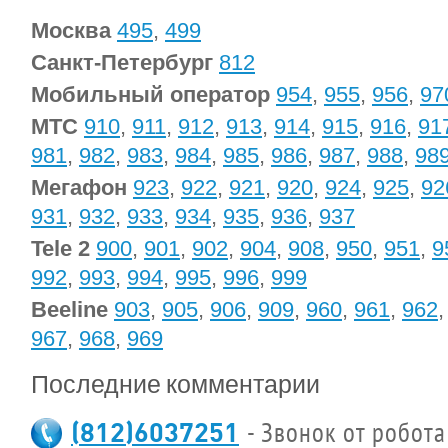
Москва
495
,
499
Санкт-Петербург
812
Мобильный оператор
954
,
955
,
956
,
97
МТС
910
,
911
,
912
,
913
,
914
,
915
,
916
,
91
981
,
982
,
983
,
984
,
985
,
986
,
987
,
988
,
98
Мегафон
923
,
922
,
921
,
920
,
924
,
925
,
92
931
,
932
,
933
,
934
,
935
,
936
,
937
Tele 2
900
,
901
,
902
,
904
,
908
,
950
,
951
,
9
992
,
993
,
994
,
995
,
996
,
999
Beeline
903
,
905
,
906
,
909
,
960
,
961
,
962
967
,
968
,
969
Последние комментарии
(812)6037251
- Звонок от робота