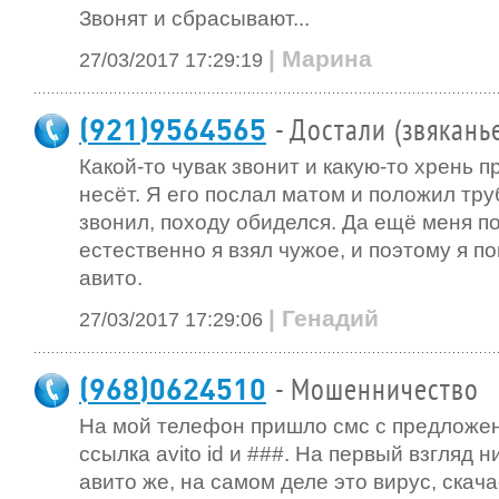
Звонят и сбрасывают...
| Марина
27/03/2017 17:29:19
(921)9564565
- Достали (звякань
Какой-то чувак звонит и какую-то хрень 
несёт. Я его послал матом и положил тру
звонил, походу обиделся. Да ещё меня по
естественно я взял чужое, и поэтому я по
авито.
| Генадий
27/03/2017 17:29:06
(968)0624510
- Мошенничество
На мой телефон пришло смс с предложе
ссылка avito id и ###. На первый взгляд н
авито же, на самом деле это вирус, скач