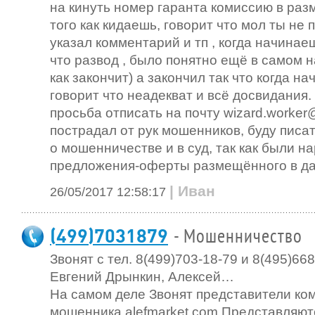
на кинуть номер гаранта комиссию в разм
того как кидаешь, говорит что мол ты не 
указал комментарий и тп , когда начинае
что развод , было понятно ещё в самом 
как закончит) а закончил так что когда н
говорит что неадекват и всё досвидания.
просьба отписать на почту
wizard.worker@
пострадал от рук мошенников, буду писа
о мошенничестве и в суд, так как были 
предложения-оферты размещённого в да
| Иван
26/05/2017 12:58:17
(499)7031879
- Мошенничество
Звонят с тел. 8(499)703-18-79 и 8(495)66
Евгений Дрынкин, Алексей…
На самом деле Звонят представители ко
мошенника alefmarket.com Представляю