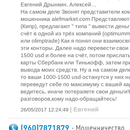
Евгений Дрынкин, Алексей…
На самом деле Звонят представители ко
мошенника alefmarket.com Представляю
(Кипр), предлагают " типа " вывести деньг
счёт в одной из трёх компаний (optimumma
или olimptrade) Как я понял они взаимосв
эти конторы. Далее надо перевести свои 
1500 usd и более на счёт, потом прислат
карты Сбербанк или Тинькофф, затем при
вывода моих средств. Ну а на самом деле
то ваши 1000-1500 usd останутся у них н
переведут себе по максимуму с вашей ка
ведитесь, иначе потераяете свои деньги!
разговоров,кому надо-обращайтесь!
| Евгений
26/05/2017 12:24:49
(960)7871879
- Мошенничество