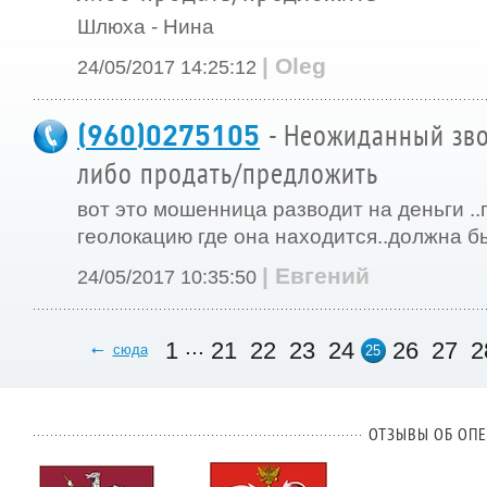
Шлюха - Нина
| Oleg
24/05/2017 14:25:12
(960)0275105
- Неожиданный зво
либо продать/предложить
вот это мошенница разводит на деньги ..
геолокацию где она находится..должна бы
| Евгений
24/05/2017 10:35:50
...
1
21
22
23
24
26
27
2
сюда
25
ОТЗЫВЫ ОБ ОПЕ