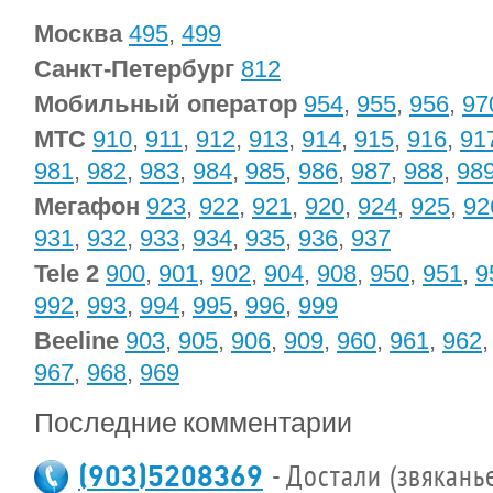
Москва
495
,
499
Санкт-Петербург
812
Мобильный оператор
954
,
955
,
956
,
97
МТС
910
,
911
,
912
,
913
,
914
,
915
,
916
,
91
981
,
982
,
983
,
984
,
985
,
986
,
987
,
988
,
98
Мегафон
923
,
922
,
921
,
920
,
924
,
925
,
92
931
,
932
,
933
,
934
,
935
,
936
,
937
Tele 2
900
,
901
,
902
,
904
,
908
,
950
,
951
,
9
992
,
993
,
994
,
995
,
996
,
999
Beeline
903
,
905
,
906
,
909
,
960
,
961
,
962
967
,
968
,
969
Последние комментарии
(903)5208369
- Достали (звякань