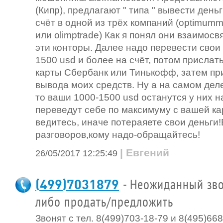
(Кипр), предлагают " типа " вывести деньг
счёт в одной из трёх компаний (optimumma
или olimptrade) Как я понял они взаимосв
эти конторы. Далее надо перевести свои 
1500 usd и более на счёт, потом прислат
карты Сбербанк или Тинькофф, затем при
вывода моих средств. Ну а на самом деле
то ваши 1000-1500 usd останутся у них н
переведут себе по максимуму с вашей ка
ведитесь, иначе потераяете свои деньги!
разговоров,кому надо-обращайтесь!
| Евгений
26/05/2017 12:25:49
(499)7031879
- Неожиданный зво
либо продать/предложить
Звонят с тел. 8(499)703-18-79 и 8(495)66