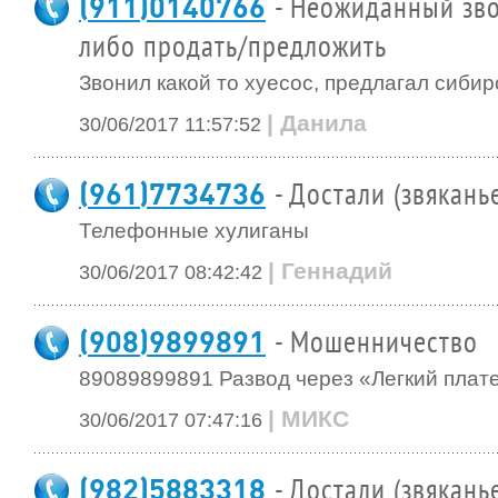
(911)0140766
- Неожиданный зво
либо продать/предложить
Звонил какой то хуесос, предлагал сибир
| Данила
30/06/2017 11:57:52
(961)7734736
- Достали (звякань
Телефонные хулиганы
| Геннадий
30/06/2017 08:42:42
(908)9899891
- Мошенничество
89089899891 Развод через «Легкий пла
| МИКС
30/06/2017 07:47:16
(982)5883318
- Достали (звякань