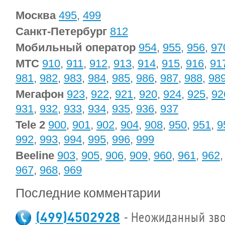
Москва
495
,
499
Санкт-Петербург
812
Мобильный оператор
954
,
955
,
956
,
97
МТС
910
,
911
,
912
,
913
,
914
,
915
,
916
,
91
981
,
982
,
983
,
984
,
985
,
986
,
987
,
988
,
98
Мегафон
923
,
922
,
921
,
920
,
924
,
925
,
92
931
,
932
,
933
,
934
,
935
,
936
,
937
Tele 2
900
,
901
,
902
,
904
,
908
,
950
,
951
,
9
992
,
993
,
994
,
995
,
996
,
999
Beeline
903
,
905
,
906
,
909
,
960
,
961
,
962
967
,
968
,
969
Последние комментарии
(499)4502928
- Неожиданный зво