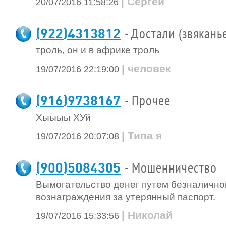
| Сергей
20/07/2016 11:58:26
(922)4313812
- Достали (звякань
троль, он и в африке троль
| человек
19/07/2016 22:19:00
(916)9738167
- Прочее
Хыыыы ХУй
| Типа я
19/07/2016 20:07:08
(900)5084305
- Мошенничество
Вымогательство денег путем безналичног
вознаграждения за утерянный паспорт.
| Николай
19/07/2016 15:33:56