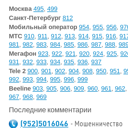
Москва
495
,
499
Санкт-Петербург
812
Мобильный оператор
954
,
955
,
956
,
97
МТС
910
,
911
,
912
,
913
,
914
,
915
,
916
,
91
981
,
982
,
983
,
984
,
985
,
986
,
987
,
988
,
98
Мегафон
923
,
922
,
921
,
920
,
924
,
925
,
92
931
,
932
,
933
,
934
,
935
,
936
,
937
Tele 2
900
,
901
,
902
,
904
,
908
,
950
,
951
,
9
992
,
993
,
994
,
995
,
996
,
999
Beeline
903
,
905
,
906
,
909
,
960
,
961
,
962
967
,
968
,
969
Последние комментарии
(952)5016046
- Мошенничество