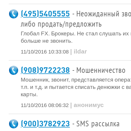
(495)5405555
- Неожиданный зво
либо продать/предложить
Глобал FX. Брокеры. Не стал слушать их
больше не звонить.
| ildar
11/10/2016 10:33:08
(908)9722238
- Мошенничество
Мошенник, звонит, представляется опер
т.п. и т.д. и пытается списать денюжки с
карты.
| анонимус
11/10/2016 08:06:32
(900)3782923
- SMS рассылка