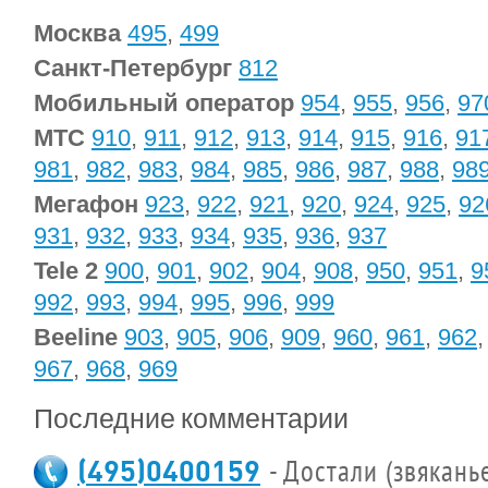
Москва
495
,
499
Санкт-Петербург
812
Мобильный оператор
954
,
955
,
956
,
97
МТС
910
,
911
,
912
,
913
,
914
,
915
,
916
,
91
981
,
982
,
983
,
984
,
985
,
986
,
987
,
988
,
98
Мегафон
923
,
922
,
921
,
920
,
924
,
925
,
92
931
,
932
,
933
,
934
,
935
,
936
,
937
Tele 2
900
,
901
,
902
,
904
,
908
,
950
,
951
,
9
992
,
993
,
994
,
995
,
996
,
999
Beeline
903
,
905
,
906
,
909
,
960
,
961
,
962
967
,
968
,
969
Последние комментарии
(495)0400159
- Достали (звякань