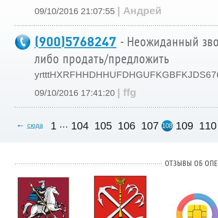
| Андрей
09/10/2016 21:07:55
(900)5768247
- Неожиданный зво
либо продать/предложить
yrtttHXRFHHDHHUFDHGUFKGBFKJDS67
| ffg
09/10/2016 17:41:20
...
1
104
105
106
107
109
110
сюда
108
ОТЗЫВЫ ОБ ОПЕ