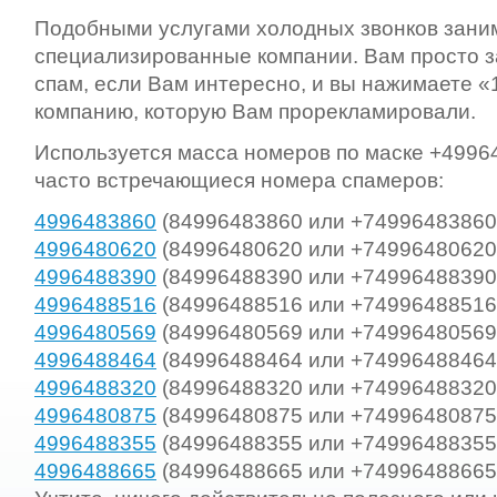
Подобными услугами холодных звонков зани
специализированные компании. Вам просто 
спам, если Вам интересно, и вы нажимаете «1
компанию, которую Вам прорекламировали.
Используется масса номеров по маске +4996
часто встречающиеся номера спамеров:
4996483860
(84996483860 или +74996483860
4996480620
(84996480620 или +74996480620
4996488390
(84996488390 или +74996488390
4996488516
(84996488516 или +74996488516
4996480569
(84996480569 или +74996480569
4996488464
(84996488464 или +74996488464
4996488320
(84996488320 или +74996488320
4996480875
(84996480875 или +74996480875
4996488355
(84996488355 или +74996488355
4996488665
(84996488665 или +74996488665