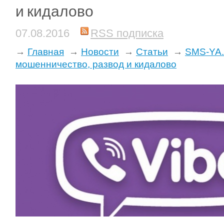
и кидалово
07.08.2016
RSS подписка
→
Главная
→
Новости
→
Статьи
→
SMS-YA.
мошенничество, развод и кидалово