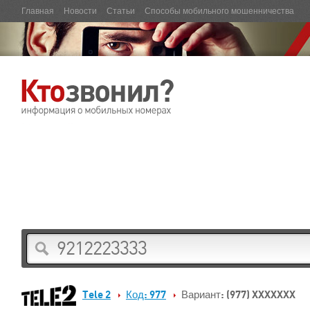
Главная
Новости
Статьи
Способы мобильного мошенничества
Tele 2
Код: 977
Вариант: (977) XXXXXXX