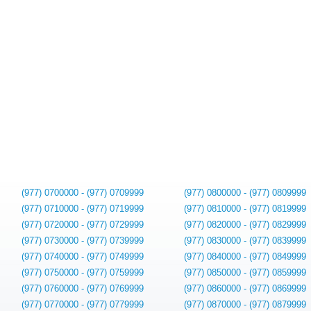
(977) 0700000 - (977) 0709999
(977) 0800000 - (977) 0809999
(977) 0710000 - (977) 0719999
(977) 0810000 - (977) 0819999
(977) 0720000 - (977) 0729999
(977) 0820000 - (977) 0829999
(977) 0730000 - (977) 0739999
(977) 0830000 - (977) 0839999
(977) 0740000 - (977) 0749999
(977) 0840000 - (977) 0849999
(977) 0750000 - (977) 0759999
(977) 0850000 - (977) 0859999
(977) 0760000 - (977) 0769999
(977) 0860000 - (977) 0869999
(977) 0770000 - (977) 0779999
(977) 0870000 - (977) 0879999