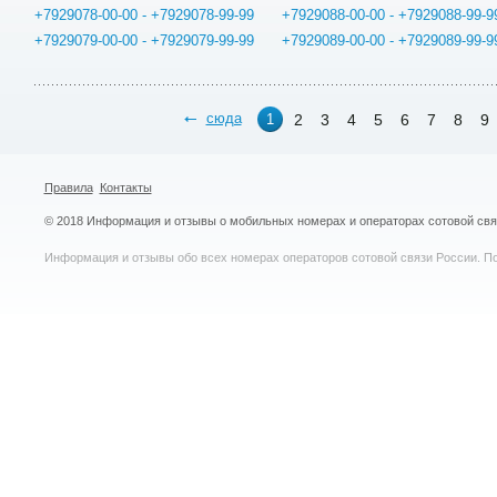
+7929078-00-00 - +7929078-99-99
+7929088-00-00 - +7929088-99-9
+7929079-00-00 - +7929079-99-99
+7929089-00-00 - +7929089-99-9
сюда
2
3
4
5
6
7
8
9
1
Правила
Контакты
© 2018 Информация и отзывы о мобильных номерах и операторах сотовой св
Информация и отзывы обо всех номерах операторов сотовой связи России. По