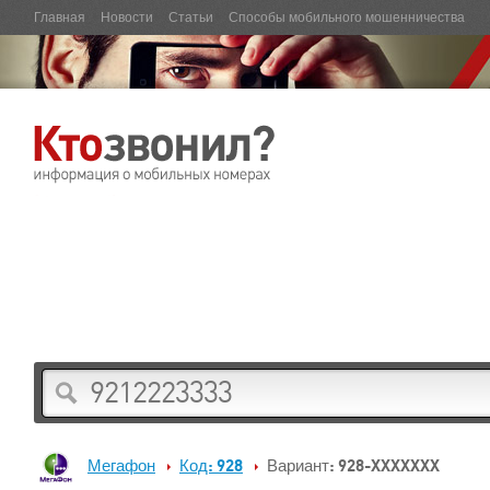
Главная
Новости
Статьи
Способы мобильного мошенничества
Мегафон
Код: 928
Вариант: 928-XXXXXXX