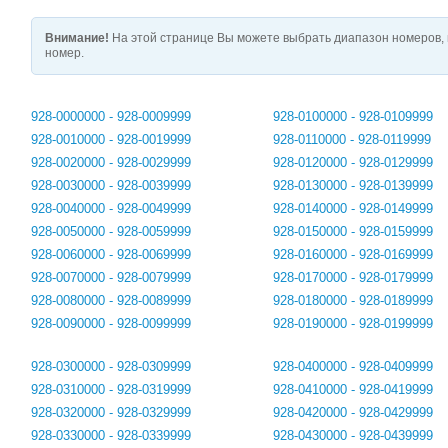
Внимание!
На этой странице Вы можете выбрать диапазон номеров, 
номер.
928-0000000 - 928-0009999
928-0100000 - 928-0109999
928-0010000 - 928-0019999
928-0110000 - 928-0119999
928-0020000 - 928-0029999
928-0120000 - 928-0129999
928-0030000 - 928-0039999
928-0130000 - 928-0139999
928-0040000 - 928-0049999
928-0140000 - 928-0149999
928-0050000 - 928-0059999
928-0150000 - 928-0159999
928-0060000 - 928-0069999
928-0160000 - 928-0169999
928-0070000 - 928-0079999
928-0170000 - 928-0179999
928-0080000 - 928-0089999
928-0180000 - 928-0189999
928-0090000 - 928-0099999
928-0190000 - 928-0199999
928-0300000 - 928-0309999
928-0400000 - 928-0409999
928-0310000 - 928-0319999
928-0410000 - 928-0419999
928-0320000 - 928-0329999
928-0420000 - 928-0429999
928-0330000 - 928-0339999
928-0430000 - 928-0439999