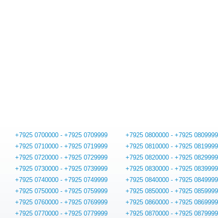
+7925 0700000 - +7925 0709999
+7925 0800000 - +7925 0809999
+7925 0710000 - +7925 0719999
+7925 0810000 - +7925 0819999
+7925 0720000 - +7925 0729999
+7925 0820000 - +7925 0829999
+7925 0730000 - +7925 0739999
+7925 0830000 - +7925 0839999
+7925 0740000 - +7925 0749999
+7925 0840000 - +7925 0849999
+7925 0750000 - +7925 0759999
+7925 0850000 - +7925 0859999
+7925 0760000 - +7925 0769999
+7925 0860000 - +7925 0869999
+7925 0770000 - +7925 0779999
+7925 0870000 - +7925 0879999