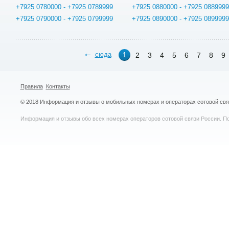
+7925 0780000 - +7925 0789999
+7925 0880000 - +7925 0889999
+7925 0790000 - +7925 0799999
+7925 0890000 - +7925 0899999
сюда
2
3
4
5
6
7
8
9
1
Правила
Контакты
© 2018 Информация и отзывы о мобильных номерах и операторах сотовой св
Информация и отзывы обо всех номерах операторов сотовой связи России. По