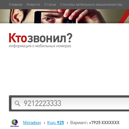
Главная
Новости
Статьи
Способы мобильного мошенничества
Мегафон
Код: 925
Вариант: +7925 XXXXXXX