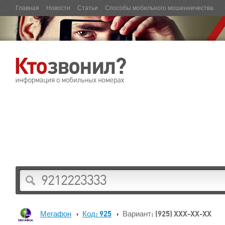
Главная
Новости
Статьи
Способы мобильного мошенничества
Мегафон
Код: 925
Вариант: (925) XXX-XX-XX