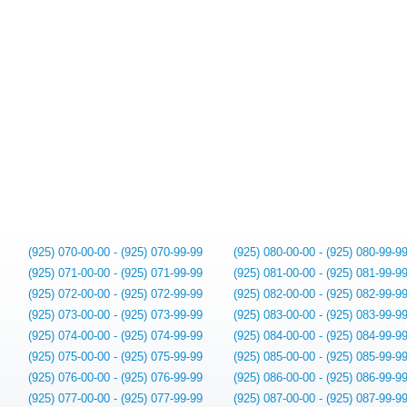
(925) 070-00-00 - (925) 070-99-99
(925) 080-00-00 - (925) 080-99-9
(925) 071-00-00 - (925) 071-99-99
(925) 081-00-00 - (925) 081-99-9
(925) 072-00-00 - (925) 072-99-99
(925) 082-00-00 - (925) 082-99-9
(925) 073-00-00 - (925) 073-99-99
(925) 083-00-00 - (925) 083-99-9
(925) 074-00-00 - (925) 074-99-99
(925) 084-00-00 - (925) 084-99-9
(925) 075-00-00 - (925) 075-99-99
(925) 085-00-00 - (925) 085-99-9
(925) 076-00-00 - (925) 076-99-99
(925) 086-00-00 - (925) 086-99-9
(925) 077-00-00 - (925) 077-99-99
(925) 087-00-00 - (925) 087-99-9