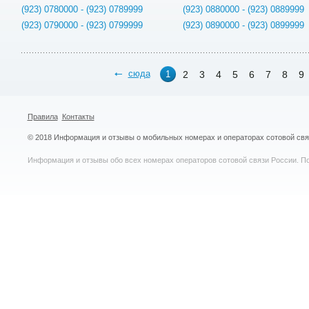
(923) 0780000 - (923) 0789999
(923) 0880000 - (923) 0889999
(923) 0790000 - (923) 0799999
(923) 0890000 - (923) 0899999
сюда
2
3
4
5
6
7
8
9
1
Правила
Контакты
© 2018 Информация и отзывы о мобильных номерах и операторах сотовой св
Информация и отзывы обо всех номерах операторов сотовой связи России. По