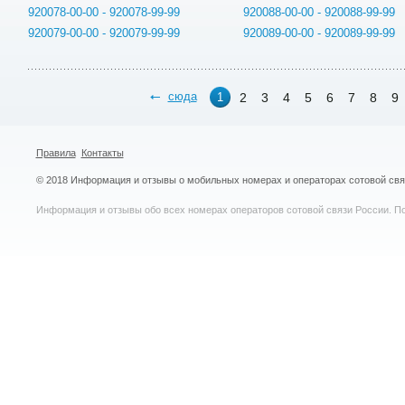
920078-00-00 - 920078-99-99
920088-00-00 - 920088-99-99
920079-00-00 - 920079-99-99
920089-00-00 - 920089-99-99
сюда
2
3
4
5
6
7
8
9
1
Правила
Контакты
© 2018 Информация и отзывы о мобильных номерах и операторах сотовой св
Информация и отзывы обо всех номерах операторов сотовой связи России. По