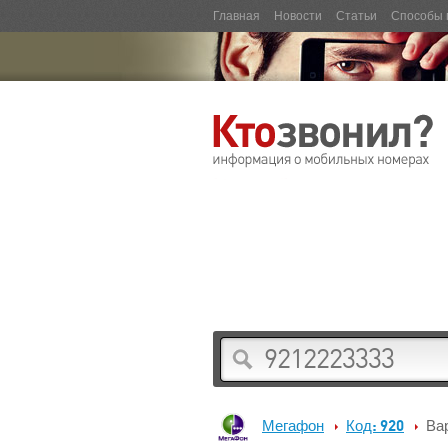
Главная
Новости
Статьи
Способы 
Мегафон
Код: 920
Вар