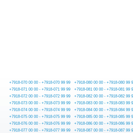
+7918-070 00 00 - +7918-070 99 99
+7918-080 00 00 - +7918-080 99 
+7918-071 00 00 - +7918-071 99 99
+7918-081 00 00 - +7918-081 99 
+7918-072 00 00 - +7918-072 99 99
+7918-082 00 00 - +7918-082 99 
+7918-073 00 00 - +7918-073 99 99
+7918-083 00 00 - +7918-083 99 
+7918-074 00 00 - +7918-074 99 99
+7918-084 00 00 - +7918-084 99 
+7918-075 00 00 - +7918-075 99 99
+7918-085 00 00 - +7918-085 99 
+7918-076 00 00 - +7918-076 99 99
+7918-086 00 00 - +7918-086 99 
+7918-077 00 00 - +7918-077 99 99
+7918-087 00 00 - +7918-087 99 