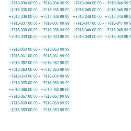
+7918-034 00 00 - +7918-034 99 99
+7918-044 00 00 - +7918-044 99 
+7918-035 00 00 - +7918-035 99 99
+7918-045 00 00 - +7918-045 99 
+7918-036 00 00 - +7918-036 99 99
+7918-046 00 00 - +7918-046 99 
+7918-037 00 00 - +7918-037 99 99
+7918-047 00 00 - +7918-047 99 
+7918-038 00 00 - +7918-038 99 99
+7918-048 00 00 - +7918-048 99 
+7918-039 00 00 - +7918-039 99 99
+7918-049 00 00 - +7918-049 99 
+7918-060 00 00 - +7918-060 99 99
+7918-061 00 00 - +7918-061 99 99
+7918-062 00 00 - +7918-062 99 99
+7918-063 00 00 - +7918-063 99 99
+7918-064 00 00 - +7918-064 99 99
+7918-065 00 00 - +7918-065 99 99
+7918-066 00 00 - +7918-066 99 99
+7918-067 00 00 - +7918-067 99 99
+7918-068 00 00 - +7918-068 99 99
+7918-069 00 00 - +7918-069 99 99