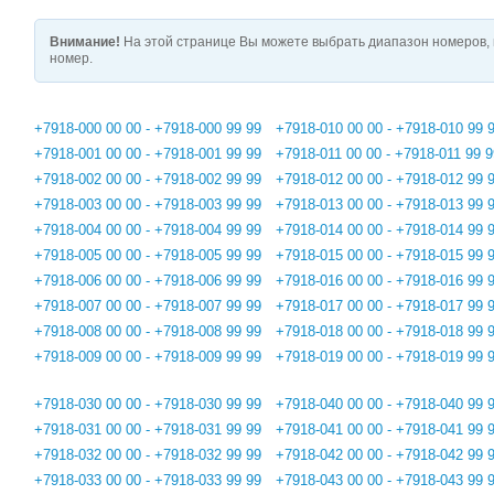
Внимание!
На этой странице Вы можете выбрать диапазон номеров, 
номер.
+7918-000 00 00 - +7918-000 99 99
+7918-010 00 00 - +7918-010 99 
+7918-001 00 00 - +7918-001 99 99
+7918-011 00 00 - +7918-011 99 9
+7918-002 00 00 - +7918-002 99 99
+7918-012 00 00 - +7918-012 99 
+7918-003 00 00 - +7918-003 99 99
+7918-013 00 00 - +7918-013 99 
+7918-004 00 00 - +7918-004 99 99
+7918-014 00 00 - +7918-014 99 
+7918-005 00 00 - +7918-005 99 99
+7918-015 00 00 - +7918-015 99 
+7918-006 00 00 - +7918-006 99 99
+7918-016 00 00 - +7918-016 99 
+7918-007 00 00 - +7918-007 99 99
+7918-017 00 00 - +7918-017 99 
+7918-008 00 00 - +7918-008 99 99
+7918-018 00 00 - +7918-018 99 
+7918-009 00 00 - +7918-009 99 99
+7918-019 00 00 - +7918-019 99 
+7918-030 00 00 - +7918-030 99 99
+7918-040 00 00 - +7918-040 99 
+7918-031 00 00 - +7918-031 99 99
+7918-041 00 00 - +7918-041 99 
+7918-032 00 00 - +7918-032 99 99
+7918-042 00 00 - +7918-042 99 
+7918-033 00 00 - +7918-033 99 99
+7918-043 00 00 - +7918-043 99 