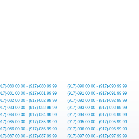
917)-080 00 00 - (917)-080 99 99
(917)-090 00 00 - (917)-090 99 99
917)-081 00 00 - (917)-081 99 99
(917)-091 00 00 - (917)-091 99 99
917)-082 00 00 - (917)-082 99 99
(917)-092 00 00 - (917)-092 99 99
917)-083 00 00 - (917)-083 99 99
(917)-093 00 00 - (917)-093 99 99
917)-084 00 00 - (917)-084 99 99
(917)-094 00 00 - (917)-094 99 99
917)-085 00 00 - (917)-085 99 99
(917)-095 00 00 - (917)-095 99 99
917)-086 00 00 - (917)-086 99 99
(917)-096 00 00 - (917)-096 99 99
917)-087 00 00 - (917)-087 99 99
(917)-097 00 00 - (917)-097 99 99