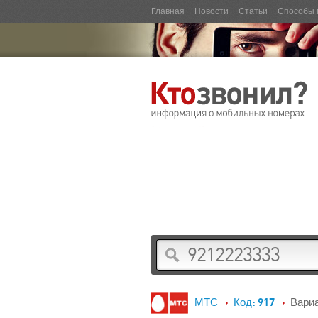
Главная
Новости
Статьи
Способы 
МТС
Код: 917
Вариа