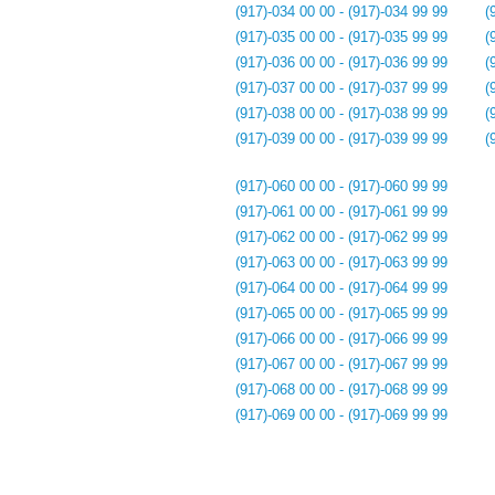
(917)-034 00 00 - (917)-034 99 99
(
(917)-035 00 00 - (917)-035 99 99
(
(917)-036 00 00 - (917)-036 99 99
(
(917)-037 00 00 - (917)-037 99 99
(
(917)-038 00 00 - (917)-038 99 99
(
(917)-039 00 00 - (917)-039 99 99
(
(917)-060 00 00 - (917)-060 99 99
(917)-061 00 00 - (917)-061 99 99
(917)-062 00 00 - (917)-062 99 99
(917)-063 00 00 - (917)-063 99 99
(917)-064 00 00 - (917)-064 99 99
(917)-065 00 00 - (917)-065 99 99
(917)-066 00 00 - (917)-066 99 99
(917)-067 00 00 - (917)-067 99 99
(917)-068 00 00 - (917)-068 99 99
(917)-069 00 00 - (917)-069 99 99