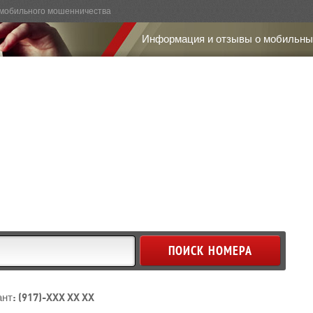
мобильного мошенничества
Информация и отзывы о мобильны
нт: (917)-XXX XX XX