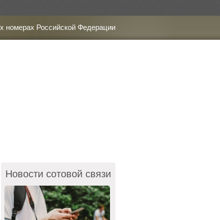
х номерах Российской Федерации
Новости сотовой связи