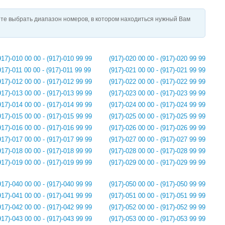
те выбрать диапазон номеров, в котором находиться нужный Вам
917)-010 00 00 - (917)-010 99 99
(917)-020 00 00 - (917)-020 99 99
917)-011 00 00 - (917)-011 99 99
(917)-021 00 00 - (917)-021 99 99
917)-012 00 00 - (917)-012 99 99
(917)-022 00 00 - (917)-022 99 99
917)-013 00 00 - (917)-013 99 99
(917)-023 00 00 - (917)-023 99 99
917)-014 00 00 - (917)-014 99 99
(917)-024 00 00 - (917)-024 99 99
917)-015 00 00 - (917)-015 99 99
(917)-025 00 00 - (917)-025 99 99
917)-016 00 00 - (917)-016 99 99
(917)-026 00 00 - (917)-026 99 99
917)-017 00 00 - (917)-017 99 99
(917)-027 00 00 - (917)-027 99 99
917)-018 00 00 - (917)-018 99 99
(917)-028 00 00 - (917)-028 99 99
917)-019 00 00 - (917)-019 99 99
(917)-029 00 00 - (917)-029 99 99
917)-040 00 00 - (917)-040 99 99
(917)-050 00 00 - (917)-050 99 99
917)-041 00 00 - (917)-041 99 99
(917)-051 00 00 - (917)-051 99 99
917)-042 00 00 - (917)-042 99 99
(917)-052 00 00 - (917)-052 99 99
917)-043 00 00 - (917)-043 99 99
(917)-053 00 00 - (917)-053 99 99