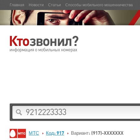
Главная
Новости
Статьи
Способы мобильного мошенничества
МТС
Код: 917
Вариант: (917)-XXXXXXX