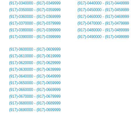
(917)-0340000 - (917)-0349999
(917)-0440000 - (917)-0449999
(917)-0350000 - (917)-0359999
(917)-0450000 - (917)-0459999
(917)-0360000 - (917)-0369999
(917)-0460000 - (917)-0469999
(917)-0370000 - (917)-0379999
(917)-0470000 - (917)-0479999
(917)-0380000 - (917)-0389999
(917)-0480000 - (917)-0489999
(917)-0390000 - (917)-0399999
(917)-0490000 - (917)-0499999
(917)-0600000 - (917)-0609999
(917)-0610000 - (917)-0619999
(917)-0620000 - (917)-0629999
(917)-0630000 - (917)-0639999
(917)-0640000 - (917)-0649999
(917)-0650000 - (917)-0659999
(917)-0660000 - (917)-0669999
(917)-0670000 - (917)-0679999
(917)-0680000 - (917)-0689999
(917)-0690000 - (917)-0699999