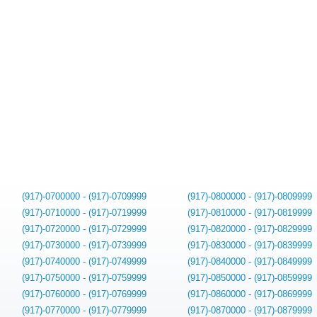
(917)-0700000 - (917)-0709999
(917)-0800000 - (917)-0809999
(917)-0710000 - (917)-0719999
(917)-0810000 - (917)-0819999
(917)-0720000 - (917)-0729999
(917)-0820000 - (917)-0829999
(917)-0730000 - (917)-0739999
(917)-0830000 - (917)-0839999
(917)-0740000 - (917)-0749999
(917)-0840000 - (917)-0849999
(917)-0750000 - (917)-0759999
(917)-0850000 - (917)-0859999
(917)-0760000 - (917)-0769999
(917)-0860000 - (917)-0869999
(917)-0770000 - (917)-0779999
(917)-0870000 - (917)-0879999