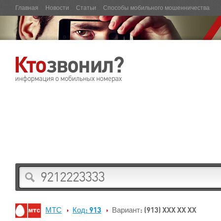
Главная
Новости
Статьи
Способы мобильного мошенничества
МТС
Код: 913
Вариант: (913) XXX XX XX