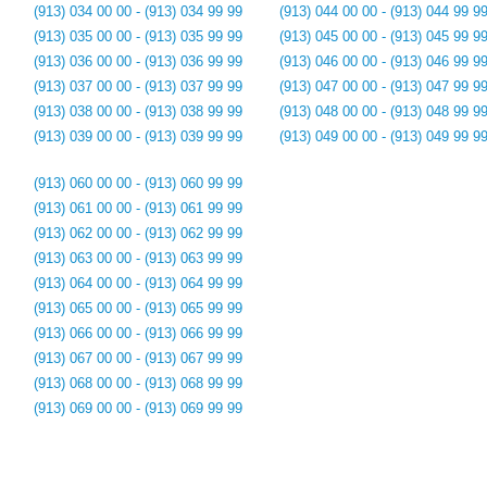
(913) 034 00 00 - (913) 034 99 99
(913) 044 00 00 - (913) 044 99 9
(913) 035 00 00 - (913) 035 99 99
(913) 045 00 00 - (913) 045 99 9
(913) 036 00 00 - (913) 036 99 99
(913) 046 00 00 - (913) 046 99 9
(913) 037 00 00 - (913) 037 99 99
(913) 047 00 00 - (913) 047 99 9
(913) 038 00 00 - (913) 038 99 99
(913) 048 00 00 - (913) 048 99 9
(913) 039 00 00 - (913) 039 99 99
(913) 049 00 00 - (913) 049 99 9
(913) 060 00 00 - (913) 060 99 99
(913) 061 00 00 - (913) 061 99 99
(913) 062 00 00 - (913) 062 99 99
(913) 063 00 00 - (913) 063 99 99
(913) 064 00 00 - (913) 064 99 99
(913) 065 00 00 - (913) 065 99 99
(913) 066 00 00 - (913) 066 99 99
(913) 067 00 00 - (913) 067 99 99
(913) 068 00 00 - (913) 068 99 99
(913) 069 00 00 - (913) 069 99 99