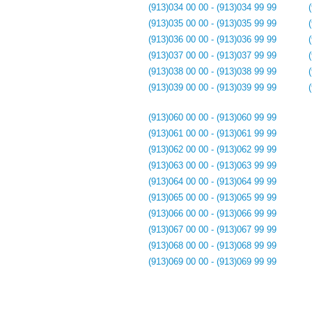
(913)034 00 00 - (913)034 99 99
(913)035 00 00 - (913)035 99 99
(913)036 00 00 - (913)036 99 99
(913)037 00 00 - (913)037 99 99
(913)038 00 00 - (913)038 99 99
(913)039 00 00 - (913)039 99 99
(913)060 00 00 - (913)060 99 99
(913)061 00 00 - (913)061 99 99
(913)062 00 00 - (913)062 99 99
(913)063 00 00 - (913)063 99 99
(913)064 00 00 - (913)064 99 99
(913)065 00 00 - (913)065 99 99
(913)066 00 00 - (913)066 99 99
(913)067 00 00 - (913)067 99 99
(913)068 00 00 - (913)068 99 99
(913)069 00 00 - (913)069 99 99