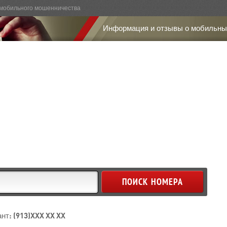
мобильного мошенничества
Информация и отзывы о мобильны
нт: (913)XXX XX XX