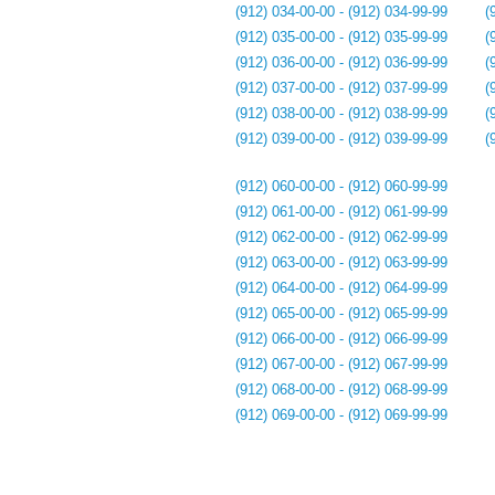
(912) 034-00-00 - (912) 034-99-99
(
(912) 035-00-00 - (912) 035-99-99
(
(912) 036-00-00 - (912) 036-99-99
(
(912) 037-00-00 - (912) 037-99-99
(
(912) 038-00-00 - (912) 038-99-99
(
(912) 039-00-00 - (912) 039-99-99
(
(912) 060-00-00 - (912) 060-99-99
(912) 061-00-00 - (912) 061-99-99
(912) 062-00-00 - (912) 062-99-99
(912) 063-00-00 - (912) 063-99-99
(912) 064-00-00 - (912) 064-99-99
(912) 065-00-00 - (912) 065-99-99
(912) 066-00-00 - (912) 066-99-99
(912) 067-00-00 - (912) 067-99-99
(912) 068-00-00 - (912) 068-99-99
(912) 069-00-00 - (912) 069-99-99