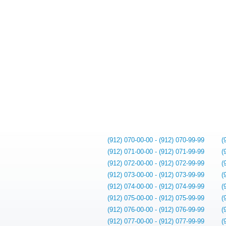
(912) 070-00-00 - (912) 070-99-99
(
(912) 071-00-00 - (912) 071-99-99
(
(912) 072-00-00 - (912) 072-99-99
(
(912) 073-00-00 - (912) 073-99-99
(
(912) 074-00-00 - (912) 074-99-99
(
(912) 075-00-00 - (912) 075-99-99
(
(912) 076-00-00 - (912) 076-99-99
(
(912) 077-00-00 - (912) 077-99-99
(