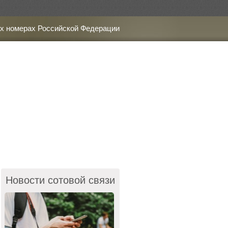
х номерах Российской Федерации
Новости сотовой связи