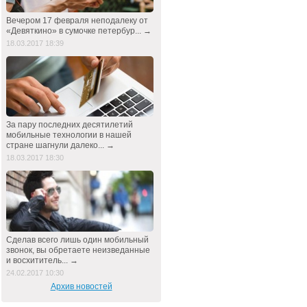
Вечером 17 февраля неподалеку от
«Девяткино» в сумочке петербур... →
18.03.2017 18:39
За пару последних десятилетий
мобильные технологии в нашей
стране шагнули далеко... →
18.03.2017 18:30
Сделав всего лишь один мобильный
звонок, вы обретаете неизведанные
и восхититель... →
24.02.2017 10:30
Архив новостей