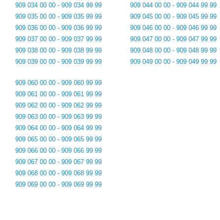
909 034 00 00 - 909 034 99 99
909 044 00 00 - 909 044 99 99
909 035 00 00 - 909 035 99 99
909 045 00 00 - 909 045 99 99
909 036 00 00 - 909 036 99 99
909 046 00 00 - 909 046 99 99
909 037 00 00 - 909 037 99 99
909 047 00 00 - 909 047 99 99
909 038 00 00 - 909 038 99 99
909 048 00 00 - 909 048 99 99
909 039 00 00 - 909 039 99 99
909 049 00 00 - 909 049 99 99
909 060 00 00 - 909 060 99 99
909 061 00 00 - 909 061 99 99
909 062 00 00 - 909 062 99 99
909 063 00 00 - 909 063 99 99
909 064 00 00 - 909 064 99 99
909 065 00 00 - 909 065 99 99
909 066 00 00 - 909 066 99 99
909 067 00 00 - 909 067 99 99
909 068 00 00 - 909 068 99 99
909 069 00 00 - 909 069 99 99