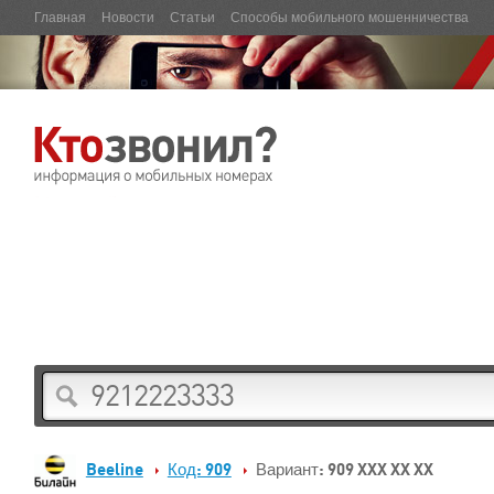
Главная
Новости
Статьи
Способы мобильного мошенничества
Beeline
Код: 909
Вариант: 909 XXX XX XX