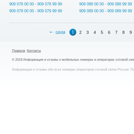
909 078 00 00 - 909 078 99 99
909 088 00 00 - 909 088 99 99
909 079 00 00 - 909 079 99 99
909 089 00 00 - 909 089 99 99
сюда
2
3
4
5
6
7
8
9
1
Правила
Контакты
© 2018 Информация и отзывы о мобильных номерах и операторах сотовой св
Информация и отзывы обо всех номерах операторов сотовой связи России. По