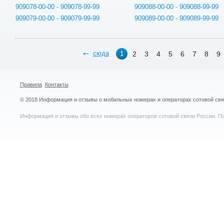
909078-00-00 - 909078-99-99
909088-00-00 - 909088-99-99
909079-00-00 - 909079-99-99
909089-00-00 - 909089-99-99
сюда
2
3
4
5
6
7
8
9
1
Правила
Контакты
© 2018 Информация и отзывы о мобильных номерах и операторах сотовой св
Информация и отзывы обо всех номерах операторов сотовой связи России. По