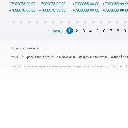
+7909078-00-00 - +7909078-99-99
+7909088-00-00 - +7909088-99-9
+7909079-00-00 - +7909079-99-99
+7909089-00-00 - +7909089-99-9
сюда
2
3
4
5
6
7
8
9
1
Правила
Контакты
© 2018 Информация и отзывы о мобильных номерах и операторах сотовой св
Информация и отзывы обо всех номерах операторов сотовой связи России. По