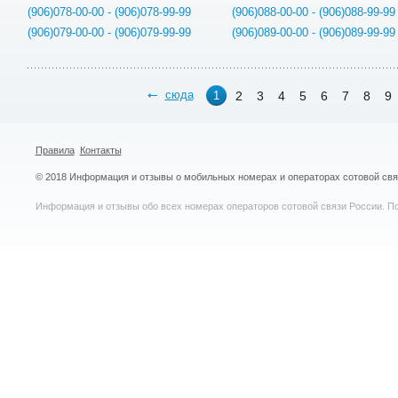
(906)078-00-00 - (906)078-99-99
(906)088-00-00 - (906)088-99-99
(906)079-00-00 - (906)079-99-99
(906)089-00-00 - (906)089-99-99
сюда
2
3
4
5
6
7
8
9
1
Правила
Контакты
© 2018 Информация и отзывы о мобильных номерах и операторах сотовой св
Информация и отзывы обо всех номерах операторов сотовой связи России. По