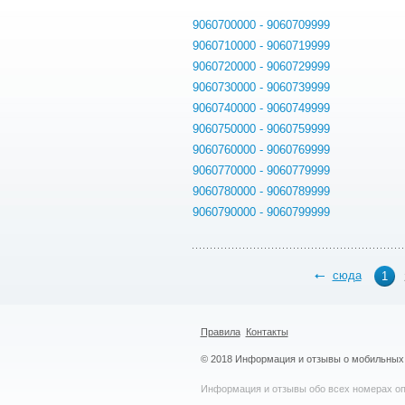
9060700000 - 9060709999
9060710000 - 9060719999
9060720000 - 9060729999
9060730000 - 9060739999
9060740000 - 9060749999
9060750000 - 9060759999
9060760000 - 9060769999
9060770000 - 9060779999
9060780000 - 9060789999
9060790000 - 9060799999
сюда
1
Правила
Контакты
© 2018 Информация и отзывы о мобильных 
Информация и отзывы обо всех номерах опе