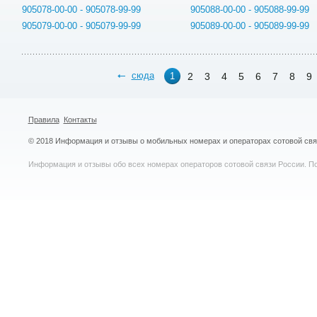
905078-00-00 - 905078-99-99
905088-00-00 - 905088-99-99
905079-00-00 - 905079-99-99
905089-00-00 - 905089-99-99
сюда
2
3
4
5
6
7
8
9
1
Правила
Контакты
© 2018 Информация и отзывы о мобильных номерах и операторах сотовой св
Информация и отзывы обо всех номерах операторов сотовой связи России. По