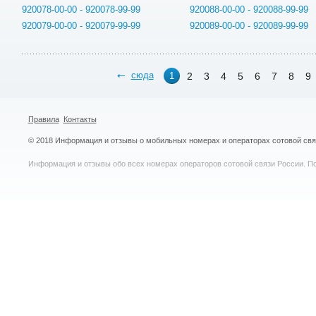
920078-00-00 - 920078-99-99
920088-00-00 - 920088-99-99
920079-00-00 - 920079-99-99
920089-00-00 - 920089-99-99
сюда
2
3
4
5
6
7
8
9
1
Правила
Контакты
© 2018 Информация и отзывы о мобильных номерах и операторах сотовой св
Информация и отзывы обо всех номерах операторов сотовой связи России. По